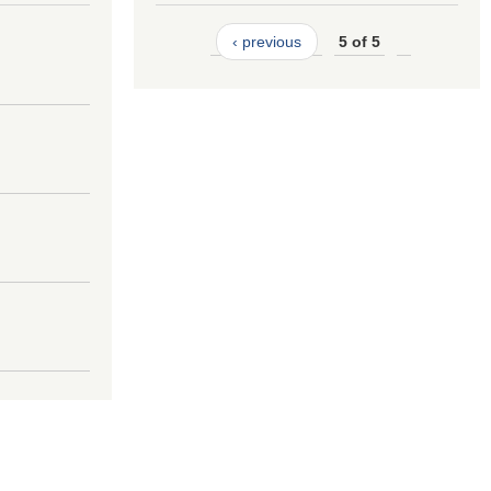
‹ previous
5 of 5