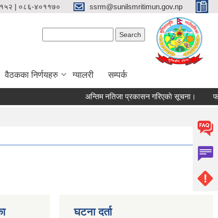
१५२ | ०८६-४०११७०
ssrm@sunilsmritimun.gov.np
Search form
Search
वैठकका निर्णयहरु
ग्यालरी
सम्पर्क
अन्तिम नतिजा प्रकासन गरिएकाे सूचना।
फोहोर
का
घटना दर्ता