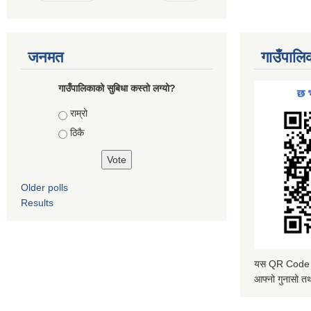
जनमत
गाउँपालि
गाउँपालिकाको सुबिधा कस्तो लग्यो?
Choices
राम्रो
ठिकै
Older polls
Results
यस QR Code स्क
आफ्नो गुनासो तथ