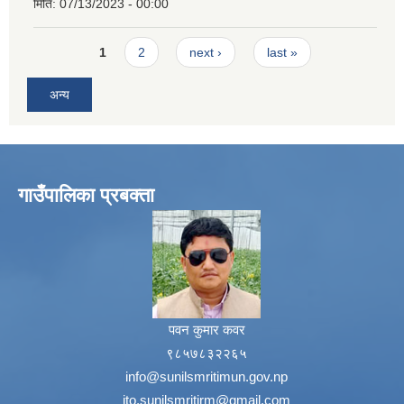
मिति:
07/13/2023 - 00:00
Pages
1
2
next ›
last »
अन्य
गाउँपालिका प्रबक्ता
पवन कुमार कवर
९८५७८३२२६५
info@sunilsmritimun.gov.np
ito.sunilsmritirm@gmail.com