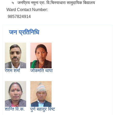
५
जनप्रिय नमुना प्रा. वि.
चिस्याधारा
सामुदायिक बिद्यालय
Ward Contact Number:
9857824914
जन प्रतिनिधि
रेशम शर्मा
जोकमति थापा
शान्ति वि.क.
पुर्ण बहादुर विष्ट