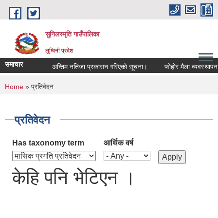
Skip to main content
सुनिलस्मृति गाउँपालिका
लुम्बिनी प्रदेश
समाचार
अन्तिम नतिजा प्रकासन गरिएकाे सूचना।
फोहोर मैला व्यवस्थापन गर्
You are here
Home
» प्रतिवेदन
प्रतिवेदन
Has taxonomy term
आर्थिक वर्ष
केहि पनि भेटिएन ।