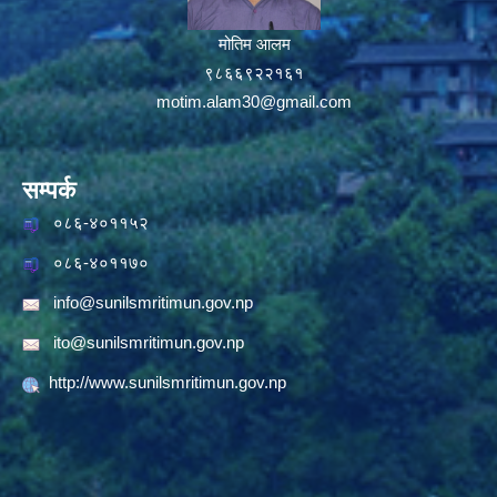
मोतिम आलम
९८६६९२२१६१
motim.alam30@gmail.com
सम्पर्क
०८६-४०११५२
०८६-४०११७०
info@sunilsmritimun.gov.np
ito@sunilsmritimun.gov.np
http://www.sunilsmritimun.gov.np