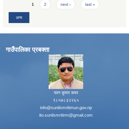
Pages
1
2
next ›
last »
अन्य
गाउँपालिका प्रबक्ता
पवन कुमार कवर
९८५७८३२२६५
info@sunilsmritimun.gov.np
ito.sunilsmritirm@gmail.com