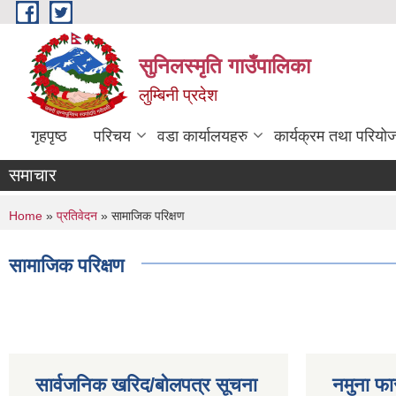
Skip to main content
सुनिलस्मृति गाउँपालिका
लुम्बिनी प्रदेश
गृहपृष्ठ
परिचय
वडा कार्यालयहरु
कार्यक्रम तथा परियो
समाचार
You are here
Home
»
प्रतिवेदन
» सामाजिक परिक्षण
सामाजिक परिक्षण
सार्वजनिक खरिद/बोलपत्र सूचना
नमुना फा