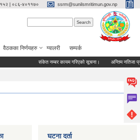
१५२ | ०८६-४०११७०
ssrm@sunilsmritimun.gov.np
Search form
Search
वैठकका निर्णयहरु
ग्यालरी
सम्पर्क
संकेत नम्बर कायम गरिएको सूचना।
अन्तिम नतिजा प्रका
का
घटना दर्ता