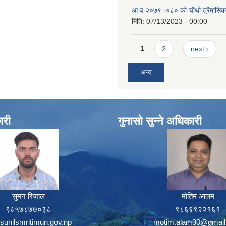
आ व २०७९।०८० को चौथो त्रैमासिक स
मिति:
07/13/2023 - 00:00
Pages
1
2
next ›
अन्य
ारी
गुनासो सुन्ने अधिकारी
सुमन रिजाल
मोतिम आलम
९८५७८७७०३८
९८६६९२२१६१
sunilsmritimun.gov.np
motim.alam30@gmail