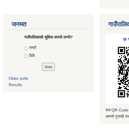
जनमत
गाउँपालि
गाउँपालिकाको सुबिधा कस्तो लग्यो?
Choices
राम्रो
ठिकै
Older polls
Results
यस QR Code स्क
आफ्नो गुनासो तथ