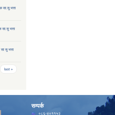
 सा.सु.भत्ता
सा.सु भत्ता
ा सु भत्ता
last »
सम्पर्क
०८६-४०११५२