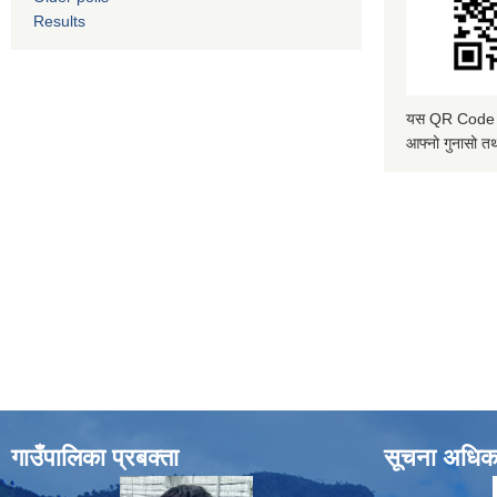
Results
यस QR Code स्क
आफ्नो गुनासो तथ
गाउँपालिका प्रबक्ता
सूचना अधिक