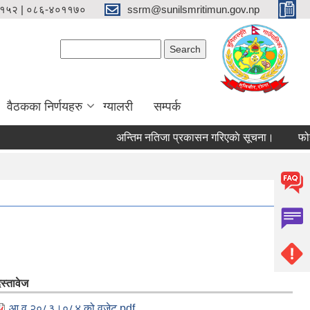
१५२ | ०८६-४०११७०
ssrm@sunilsmritimun.gov.np
Search form
Search
वैठकका निर्णयहरु
ग्यालरी
सम्पर्क
अन्तिम नतिजा प्रकासन गरिएकाे सूचना।
फोहोर म
स्तावेज
आ व २०८३।०८४ को वजेट.pdf