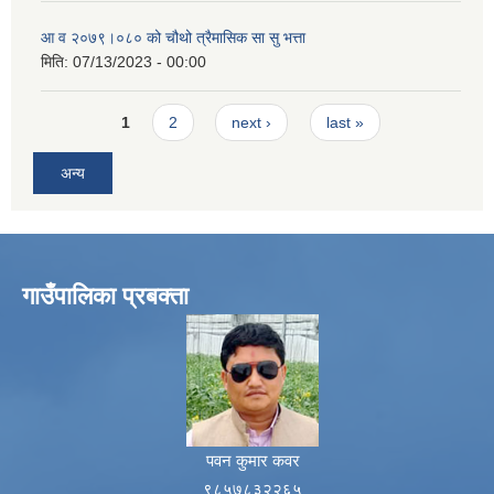
आ व २०७९।०८० को चौथो त्रैमासिक सा सु भत्ता
मिति:
07/13/2023 - 00:00
Pages
1
2
next ›
last »
अन्य
गाउँपालिका प्रबक्ता
पवन कुमार कवर
९८५७८३२२६५