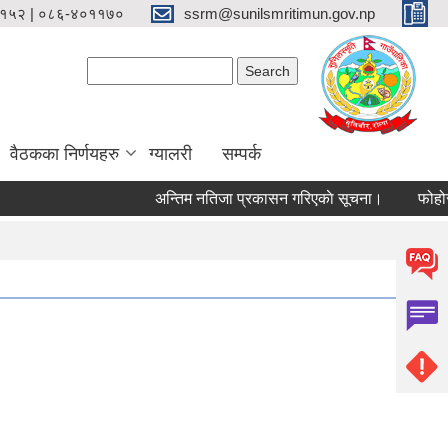
१५२ | ०८६-४०११७०
ssrm@sunilsmritimun.gov.np
Search form
Search
वैठकका निर्णयहरु
ग्यालरी
सम्पर्क
अन्तिम नतिजा प्रकासन गरिएकाे सूचना।
फोहोर मैल