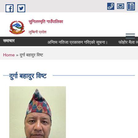
Skip to main content
सुनिलस्मृति गाउँपालिका
लुम्बिनी प्रदेश
समाचार
अन्तिम नतिजा प्रकासन गरिएकाे सूचना।
फोहोर मैला व्यवस
You are here
Home
» दुर्गा बहादुर विष्ट
दुर्गा बहादुर विष्ट