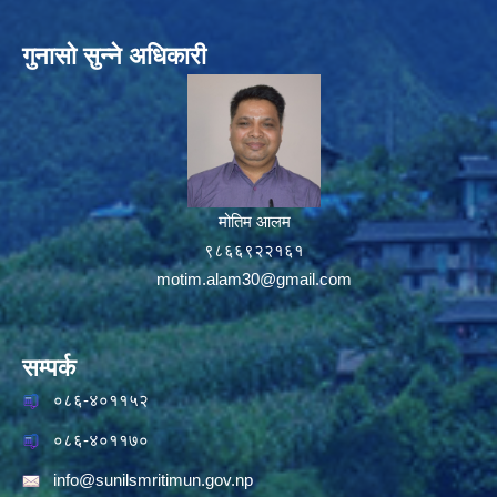
गुनासो सुन्ने अधिकारी
मोतिम आलम
९८६६९२२१६१
motim.alam30@gmail.com
सम्पर्क
०८६-४०११५२
०८६-४०११७०
info@sunilsmritimun.gov.np