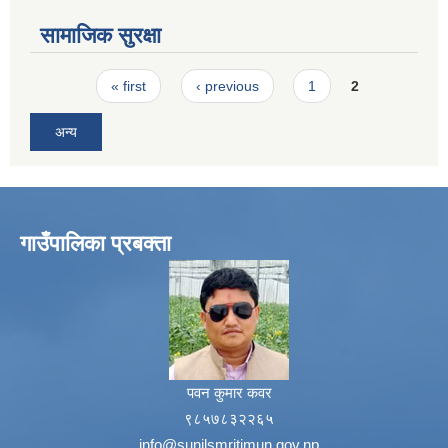
सामाजिक सुरक्षा
Pages
« first
‹ previous
1
2
अन्य
गाउँपालिका प्रबक्ता
पवन कुमार कवर
९८५७८३२२६५
info@sunilsmritimun.gov.np