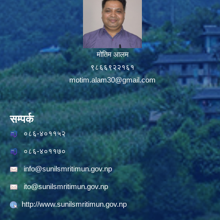
मोतिम आलम
९८६६९२२१६१
motim.alam30@gmail.com
सम्पर्क
०८६-४०११५२
०८६-४०११७०
info@sunilsmritimun.gov.np
ito@sunilsmritimun.gov.np
http://www.sunilsmritimun.gov.np