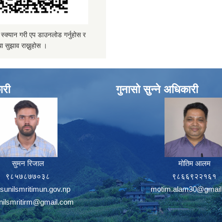
्यान गरी एप डाउनलोड गर्नुहोस र
ा सुझाव राख्नुहोस ।
ारी
गुनासो सुन्ने अधिकारी
सुमन रिजाल
मोतिम आलम
९८५७८७७०३८
९८६६९२२१६१
sunilsmritimun.gov.np
motim.alam30@gmail
unilsmritirm@gmail.com