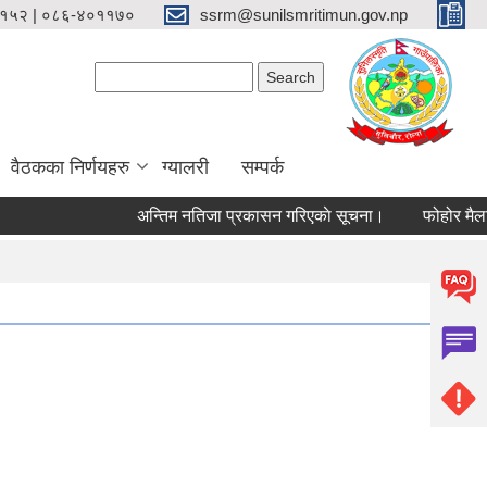
१५२ | ०८६-४०११७०
ssrm@sunilsmritimun.gov.np
Search form
Search
वैठकका निर्णयहरु
ग्यालरी
सम्पर्क
अन्तिम नतिजा प्रकासन गरिएकाे सूचना।
फोहोर मैला व्य