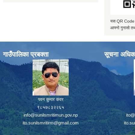
यस QR Code स्क
आफ्नो गुनासो तथ
गाउँपालिका प्रबक्ता
सूचना अधिक
पवन कुमार कवर
९८५७८३२२६५
info@sunilsmritimun.gov.np
ito@
ito.sunilsmritirm@gmail.com
ito.s