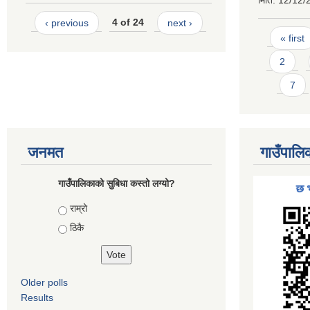
मिति:
12/12/
‹ previous
4 of 24
next ›
Pages
« first
2
7
जनमत
गाउँपालि
गाउँपालिकाको सुबिधा कस्तो लग्यो?
Choices
राम्रो
ठिकै
Older polls
Results