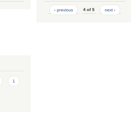
‹ previous
4 of 5
next ›
1