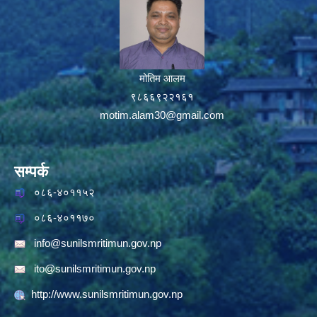
मोतिम आलम
९८६६९२२१६१
motim.alam30@gmail.com
सम्पर्क
०८६-४०११५२
०८६-४०११७०
info@sunilsmritimun.gov.np
ito@sunilsmritimun.gov.np
http://www.sunilsmritimun.gov.np