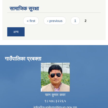
सामाजिक सुरक्षा
Pages
« first
‹ previous
1
2
अन्य
गाउँपालिका प्रबक्ता
पवन कुमार कवर
९८५७८३२२६५
info@sunilsmritimun.gov.np