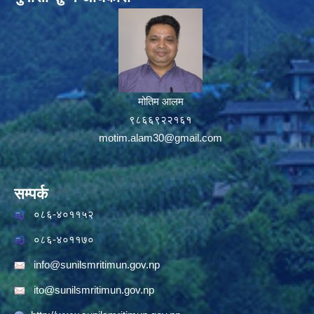
मोतिम आलम
९८६६९२२१६१
motim.alam30@gmail.com
सम्पर्क
०८६-४०११५२
०८६-४०११७०
info@sunilsmritimun.gov.np
ito@sunilsmritimun.gov.np