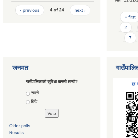
मिति:
12/12/
‹ previous
4 of 24
next ›
Pages
« first
2
7
जनमत
गाउँपालि
गाउँपालिकाको सुबिधा कस्तो लग्यो?
Choices
राम्रो
ठिकै
Older polls
Results