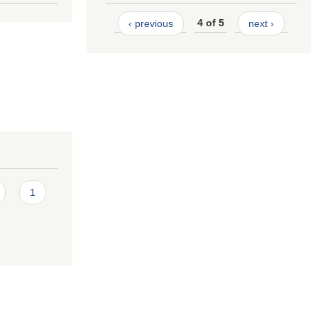
‹ previous
4 of 5
next ›
1