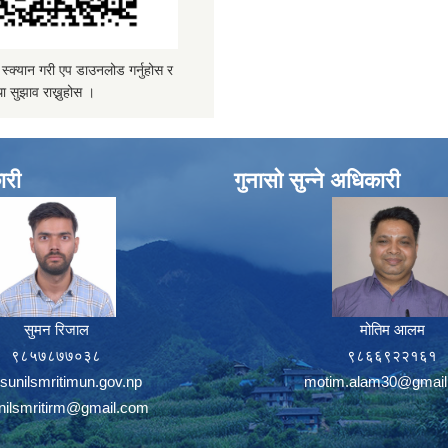
्यान गरी एप डाउनलोड गर्नुहोस र
ा सुझाव राख्नुहोस ।
ारी
गुनासो सुन्ने अधिकारी
सुमन रिजाल
मोतिम आलम
९८५७८७७०३८
९८६६९२२१६१
sunilsmritimun.gov.np
motim.alam30@gmail
unilsmritirm@gmail.com