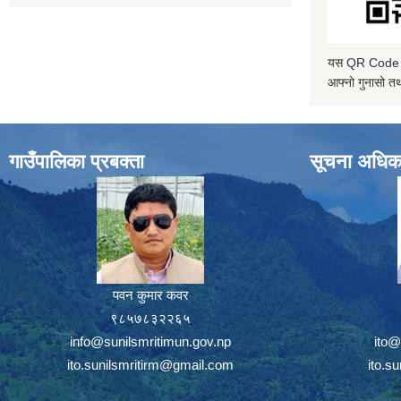
यस QR Code स्क
आफ्नो गुनासो तथ
गाउँपालिका प्रबक्ता
सूचना अधिक
पवन कुमार कवर
९८५७८३२२६५
info@sunilsmritimun.gov.np
ito@
ito.sunilsmritirm@gmail.com
ito.s