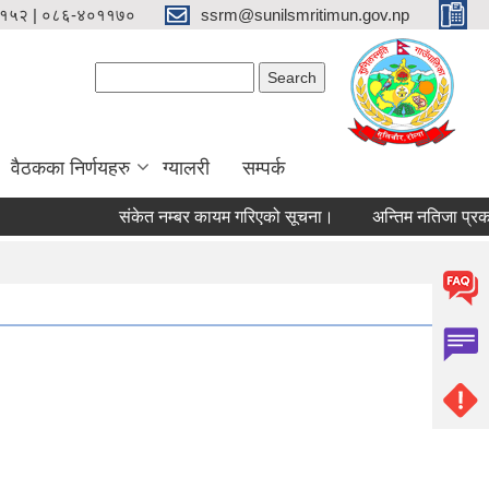
१५२ | ०८६-४०११७०
ssrm@sunilsmritimun.gov.np
Search form
Search
वैठकका निर्णयहरु
ग्यालरी
सम्पर्क
संकेत नम्बर कायम गरिएको सूचना।
अन्तिम नतिजा प्रकासन 