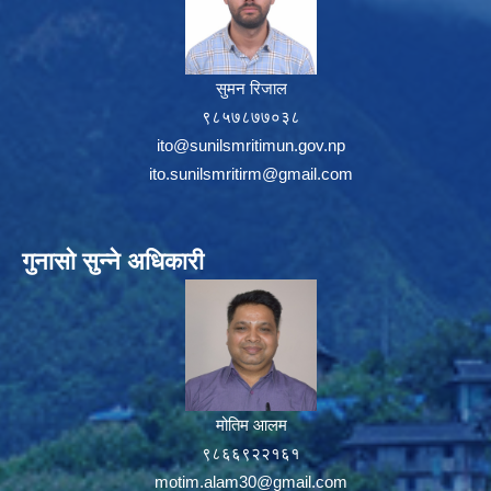
सुमन रिजाल
९८५७८७७०३८
ito@sunilsmritimun.gov.np
ito.sunilsmritirm@gmail.com
गुनासो सुन्ने अधिकारी
मोतिम आलम
९८६६९२२१६१
motim.alam30@gmail.com