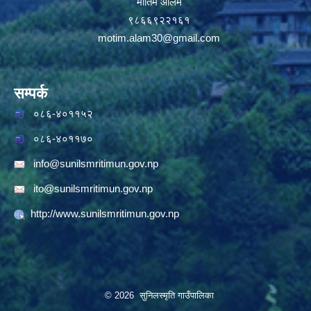
मोतिम आलम
९८६६९२२१६१
motim.alam30@gmail.com
सम्पर्क
०८६-४०११५२
०८६-४०११७०
info@sunilsmritimun.gov.np
ito@sunilsmritimun.gov.np
http://www.sunilsmritimun.gov.np
© 2026 सुनिलस्मृति गाउँपालिका