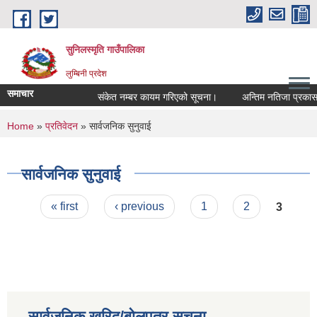
Skip to main content
सुनिलस्मृति गाउँपालिका
लुम्बिनी प्रदेश
समाचार
संकेत नम्बर कायम गरिएको सूचना।
अन्तिम नतिजा प्रकासन ग
You are here
Home
»
प्रतिवेदन
» सार्वजनिक सुनुवाई
सार्वजनिक सुनुवाई
Pages
« first
‹ previous
1
2
3
सार्वजनिक खरिद/बोलपत्र सूचना