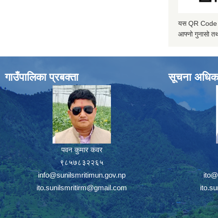
यस QR Code स्क
आफ्नो गुनासो तथ
गाउँपालिका प्रबक्ता
सूचना अधिक
पवन कुमार कवर
९८५७८३२२६५
info@sunilsmritimun.gov.np
ito@
ito.sunilsmritirm@gmail.com
ito.s