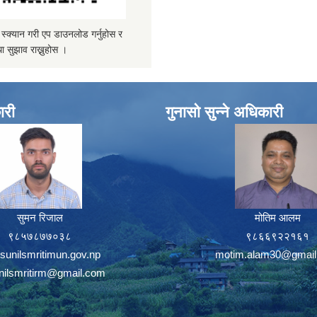
्यान गरी एप डाउनलोड गर्नुहोस र
ा सुझाव राख्नुहोस ।
ारी
गुनासो सुन्ने अधिकारी
सुमन रिजाल
मोतिम आलम
९८५७८७७०३८
९८६६९२२१६१
sunilsmritimun.gov.np
motim.alam30@gmail
unilsmritirm@gmail.com