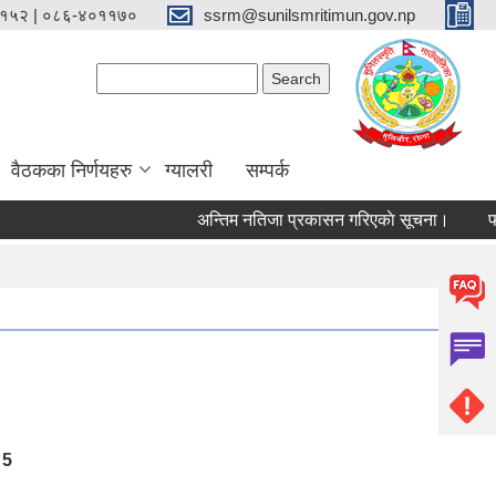
१५२ | ०८६-४०११७०
ssrm@sunilsmritimun.gov.np
Search form
Search
वैठकका निर्णयहरु
ग्यालरी
सम्पर्क
अन्तिम नतिजा प्रकासन गरिएकाे सूचना।
फोहोर
5