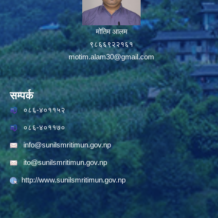
मोतिम आलम
९८६६९२२१६१
motim.alam30@gmail.com
सम्पर्क
०८६-४०११५२
०८६-४०११७०
info@sunilsmritimun.gov.np
ito@sunilsmritimun.gov.np
http://www.sunilsmritimun.gov.np