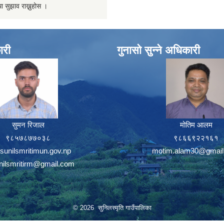
ा सुझाव राख्नुहोस ।
ारी
गुनासो सुन्ने अधिकारी
सुमन रिजाल
मोतिम आलम
९८५७८७७०३८
९८६६९२२१६१
sunilsmritimun.gov.np
motim.alam30@gmail
unilsmritirm@gmail.com
© 2026 सुनिलस्मृति गाउँपालिका