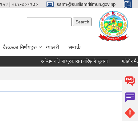
१५२ | ०८६-४०११७०
ssrm@sunilsmritimun.gov.np
Search form
Search
वैठकका निर्णयहरु
ग्यालरी
सम्पर्क
अन्तिम नतिजा प्रकासन गरिएकाे सूचना।
फोहोर मैला व्