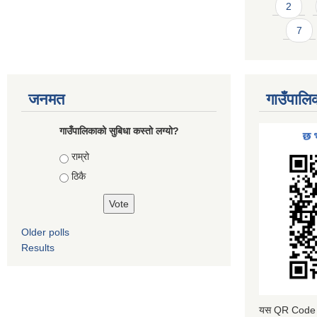
2
7
जनमत
गाउँपालि
गाउँपालिकाको सुबिधा कस्तो लग्यो?
Choices
राम्रो
ठिकै
Older polls
Results
यस QR Code स्क