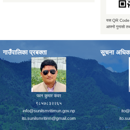
यस QR Code स्क
आफ्नो गुनासो तथ
गाउँपालिका प्रबक्ता
सूचना अधिक
पवन कुमार कवर
९८५७८३२२६५
info@sunilsmritimun.gov.np
ito@
ito.sunilsmritirm@gmail.com
ito.s