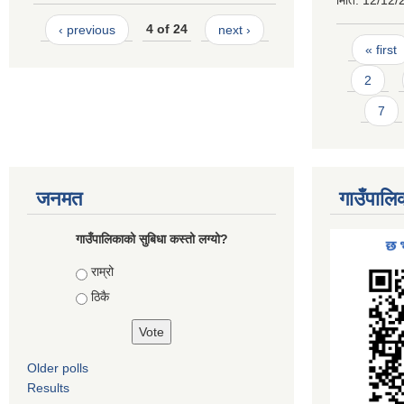
मिति:
12/12/
‹ previous
4 of 24
next ›
Pages
« first
2
7
जनमत
गाउँपालि
गाउँपालिकाको सुबिधा कस्तो लग्यो?
Choices
राम्रो
ठिकै
Older polls
Results