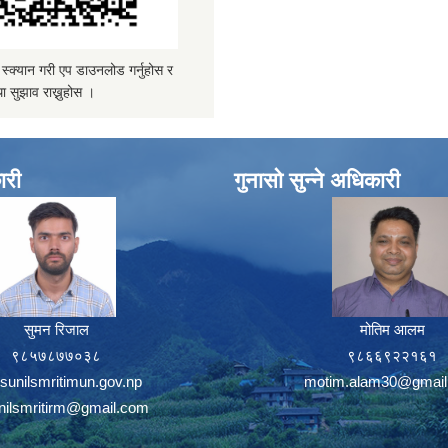
्यान गरी एप डाउनलोड गर्नुहोस र
ा सुझाव राख्नुहोस ।
ारी
गुनासो सुन्ने अधिकारी
सुमन रिजाल
मोतिम आलम
९८५७८७७०३८
९८६६९२२१६१
sunilsmritimun.gov.np
motim.alam30@gmail
unilsmritirm@gmail.com