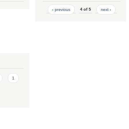
‹ previous
4 of 5
next ›
1