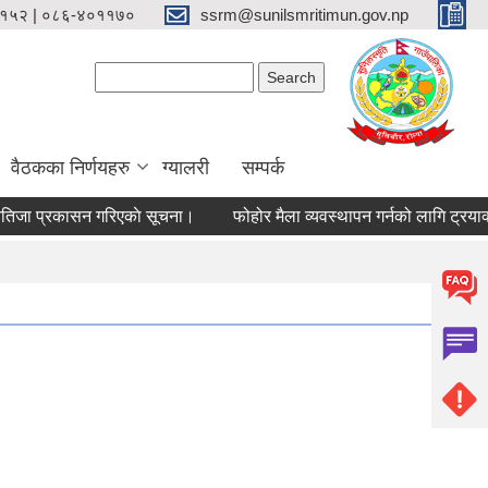
१५२ | ०८६-४०११७०
ssrm@sunilsmritimun.gov.np
Search form
Search
वैठकका निर्णयहरु
ग्यालरी
सम्पर्क
 प्रकासन गरिएकाे सूचना।
फोहोर मैला व्यवस्थापन गर्नको लागि ट्रयाक्टर