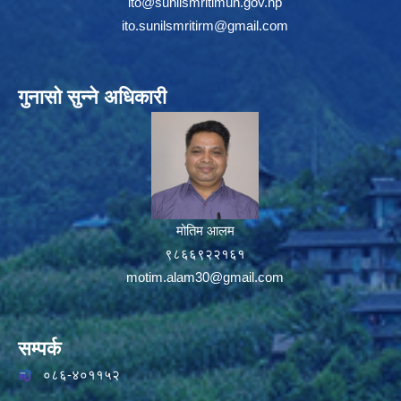
ito@sunilsmritimun.gov.np
ito.sunilsmritirm@gmail.com
गुनासो सुन्ने अधिकारी
मोतिम आलम
९८६६९२२१६१
motim.alam30@gmail.com
सम्पर्क
०८६-४०११५२