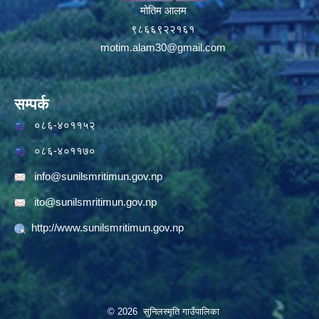
मोतिम आलम
९८६६९२२१६१
motim.alam30@gmail.com
सम्पर्क
०८६-४०११५२
०८६-४०११७०
info@sunilsmritimun.gov.np
ito@sunilsmritimun.gov.np
http://www.sunilsmritimun.gov.np
© 2026 सुनिलस्मृति गाउँपालिका