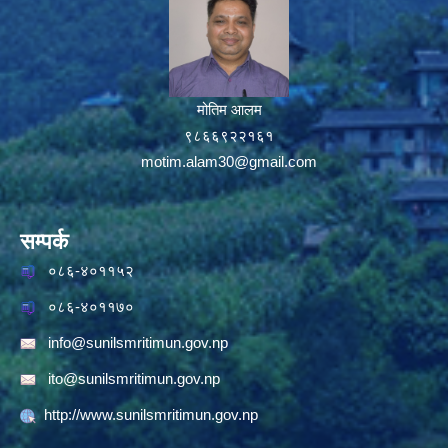
मोतिम आलम
९८६६९२२१६१
motim.alam30@gmail.com
सम्पर्क
०८६-४०११५२
०८६-४०११७०
info@sunilsmritimun.gov.np
ito@sunilsmritimun.gov.np
http://www.sunilsmritimun.gov.np