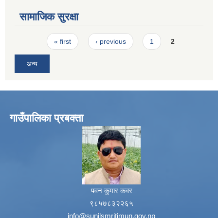
सामाजिक सुरक्षा
Pages
« first
‹ previous
1
2
अन्य
गाउँपालिका प्रबक्ता
पवन कुमार कवर
९८५७८३२२६५
info@sunilsmritimun.gov.np