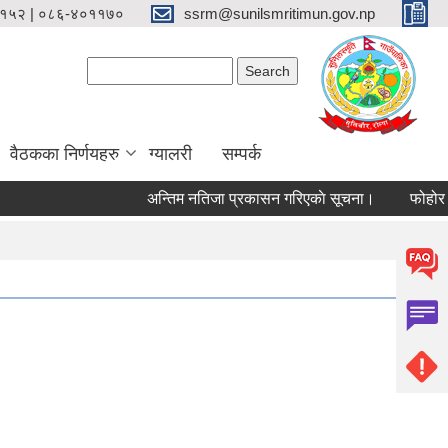
१५२ | ०८६-४०११७०
ssrm@sunilsmritimun.gov.np
Search form
Search
वैठकका निर्णयहरु
ग्यालरी
सम्पर्क
अन्तिम नतिजा प्रकासन गरिएकाे सूचना।
फोहोर मैला