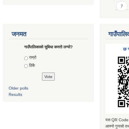
7
जनमत
गाउँपालि
गाउँपालिकाको सुबिधा कस्तो लग्यो?
Choices
राम्रो
ठिकै
Older polls
Results
यस QR Code स्क
आफ्नो गुनासो तथ