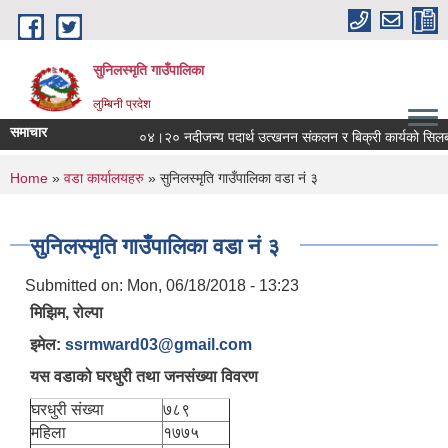
Skip to main content
सुनिलस्मृति गाउँपालिका
लुम्बिनी प्रदेश
समाचार
०४।२० नदीजन्य पदार्थ उत्खनन संकलन र बिक्री कार्यको सिलबन्दी बो
You are here
Home
»
वडा कार्यालयहरु
» सुनिलस्मृति गाउँपालिका वडा नं ३
सुनिलस्मृति गाउँपालिका वडा नं ३
Submitted on:
Mon, 06/18/2018 - 13:23
मिझिम, रोल्पा
इमेल:
ssrmward03@gmail.com
यस वडाको घरधुरी तथा जनसंख्या विवरण
घरधुरी संख्या
७८९
महिला
१७७५