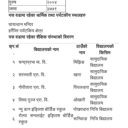
पुरुष
२००४
जम्मा
३७७९
यस वडामा रहेका धार्मिक तथा पर्यटकीय स्थलहरु
घायाथान मन्दिर
हर्रेभिर पर्यटकिय क्षेत्र
यस वडामा रहेका शैक्षिक संस्थाको विवरण
क्र.सं
ठाउँको
विद्यालयको
बिद्यालयको नाम
.
नाम
किसिम
सामुदायिक
१
चन्द्रप्रभा मा. वि.
मिझिङ
बिद्यालय
सामुदायिक
२
सरस्वती प्रा. वि.
खारा
बिद्यालय
सामुदायिक
३
गोपीतारा प्रा. वि.
पिपलधारा
बिद्यालय
सामुदायिक
४
विमद पुञ्ज प्रा. वि.
ओखारी
बिद्यालय
५
न्यु डान इङ्लिश बोर्डिंङ स्कुल
पोखरधारा
निजि बिद्यालय
रोल्पा सनलाईट इङ्लिश बोर्डिंङ
६
रूनिवाङ
निजि बिद्यालय
स्कुल