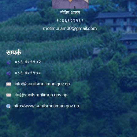
मोतिम आलम
९८६६९२२१६१
motim.alam30@gmail.com
सम्पर्क
०८६-४०११५२
०८६-४०११७०
info@sunilsmritimun.gov.np
ito@sunilsmritimun.gov.np
http://www.sunilsmritimun.gov.np