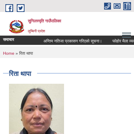
Skip to main content
सुनिलस्मृति गाउँपालिका
लुम्बिनी प्रदेश
समाचार
अन्तिम नतिजा प्रकासन गरिएकाे सूचना।
फोहोर मैला व्यवस्थ
You are here
Home
» रिता थापा
रिता थापा