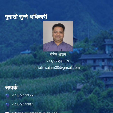
गुनासो सुन्ने अधिकारी
मोतिम आलम
९८६६९२२१६१
motim.alam30@gmail.com
सम्पर्क
०८६-४०११५२
०८६-४०११७०