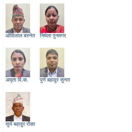
ओविलाल बस्नेत
निर्मला पुनमगर
अमृता वि.क.
पुर्ण बहादुर सुनार
सुर्य बहादुर रोका