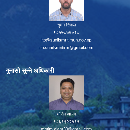
सुमन रिजाल
९८५७८७७०३८
ito@sunilsmritimun.gov.np
ito.sunilsmritirm@gmail.com
गुनासो सुन्ने अधिकारी
मोतिम आलम
९८६६९२२१६१
motim.alam30@gmail.com