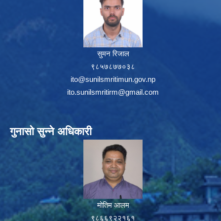
सुमन रिजाल
९८५७८७७०३८
ito@sunilsmritimun.gov.np
ito.sunilsmritirm@gmail.com
गुनासो सुन्ने अधिकारी
मोतिम आलम
९८६६९२२१६१