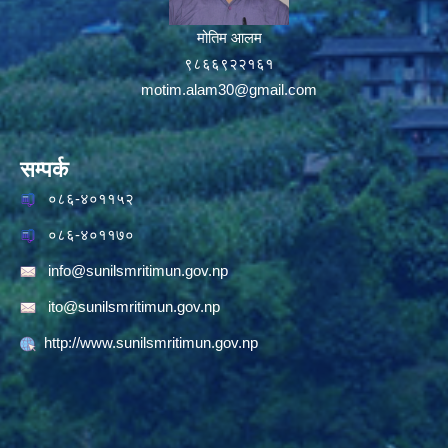
मोतिम आलम
९८६६९२२१६१
motim.alam30@gmail.com
सम्पर्क
०८६-४०११५२
०८६-४०११७०
info@sunilsmritimun.gov.np
ito@sunilsmritimun.gov.np
http://www.sunilsmritimun.gov.np