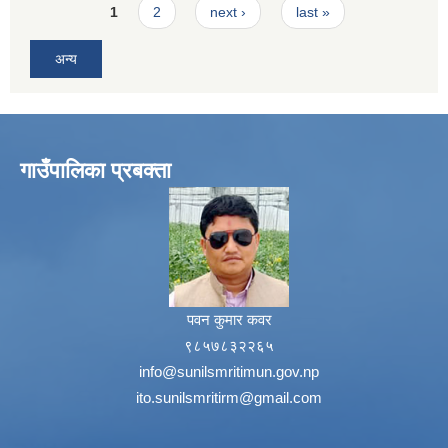
Pages
1
2
next ›
last »
अन्य
गाउँपालिका प्रबक्ता
पवन कुमार कवर
९८५७८३२२६५
info@sunilsmritimun.gov.np
ito.sunilsmritirm@gmail.com