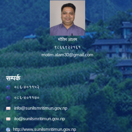
मोतिम आलम
९८६६९२२१६१
motim.alam30@gmail.com
सम्पर्क
०८६-४०११५२
०८६-४०११७०
info@sunilsmritimun.gov.np
ito@sunilsmritimun.gov.np
http://www.sunilsmritimun.gov.np