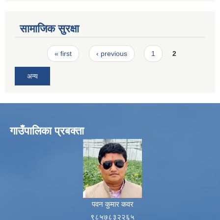
सामाजिक सुरक्षा
Pages
« first
‹ previous
1
2
अन्य
गाउँपालिका प्रबक्ता
पवन कुमार कवर
९८५७८३२२६५