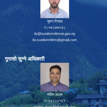
सुमन रिजाल
९८५७८७७०३८
ito@sunilsmritimun.gov.np
ito.sunilsmritirm@gmail.com
गुनासो सुन्ने अधिकारी
मोतिम आलम
९८६६९२२१६१
motim.alam30@gmail.com