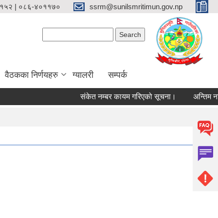
१५२ | ०८६-४०११७०
ssrm@sunilsmritimun.gov.np
Search form
Search
वैठकका निर्णयहरु
ग्यालरी
सम्पर्क
संकेत नम्बर कायम गरिएको सूचना।
अन्तिम नतिजा