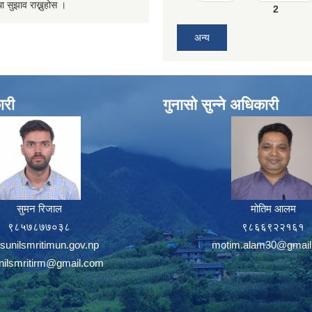
ा सुझाव राख्नुहोस ।
2
अन्य
ारी
गुनासो सुन्ने अधिकारी
सुमन रिजाल
मोतिम आलम
९८५७८७७०३८
९८६६९२२१६१
sunilsmritimun.gov.np
motim.alam30@gmail
unilsmritirm@gmail.com