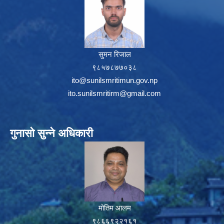
सुमन रिजाल
९८५७८७७०३८
ito@sunilsmritimun.gov.np
ito.sunilsmritirm@gmail.com
गुनासो सुन्ने अधिकारी
मोतिम आलम
९८६६९२२१६१