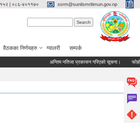
१५२ | ०८६-४०११७०
ssrm@sunilsmritimun.gov.np
Search form
Search
वैठकका निर्णयहरु
ग्यालरी
सम्पर्क
अन्तिम नतिजा प्रकासन गरिएकाे सूचना।
फोहोर मैल