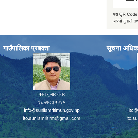
यस QR Code स्क
आफ्नो गुनासो तथ
गाउँपालिका प्रबक्ता
सूचना अधिक
पवन कुमार कवर
९८५७८३२२६५
info@sunilsmritimun.gov.np
ito@
ito.sunilsmritirm@gmail.com
ito.s