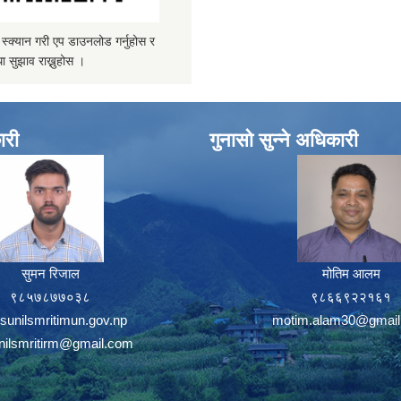
्यान गरी एप डाउनलोड गर्नुहोस र
ा सुझाव राख्नुहोस ।
ारी
गुनासो सुन्ने अधिकारी
सुमन रिजाल
मोतिम आलम
९८५७८७७०३८
९८६६९२२१६१
sunilsmritimun.gov.np
motim.alam30@gmail
unilsmritirm@gmail.com