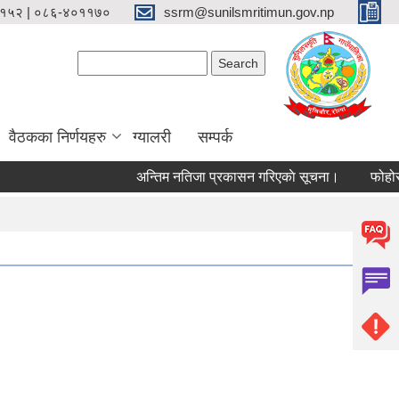
१५२ | ०८६-४०११७०
ssrm@sunilsmritimun.gov.np
Search form
Search
वैठकका निर्णयहरु
ग्यालरी
सम्पर्क
अन्तिम नतिजा प्रकासन गरिएकाे सूचना।
फोहोर मैला