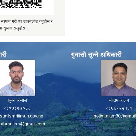
्यान गरी एप डाउनलोड गर्नुहोस र
ा सुझाव राख्नुहोस ।
ारी
गुनासो सुन्ने अधिकारी
सुमन रिजाल
मोतिम आलम
९८५७८७७०३८
९८६६९२२१६१
sunilsmritimun.gov.np
motim.alam30@gmail
unilsmritirm@gmail.com