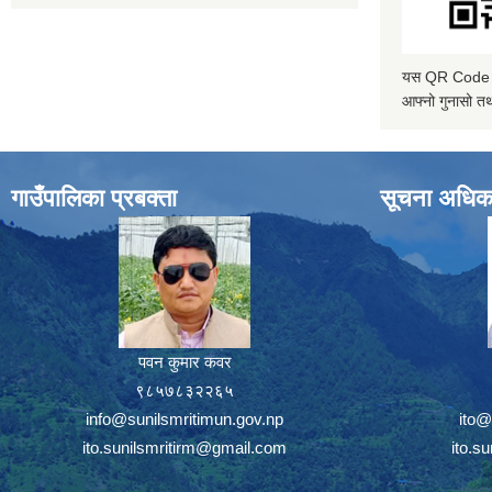
यस QR Code स्क
आफ्नो गुनासो तथ
गाउँपालिका प्रबक्ता
सूचना अधिक
पवन कुमार कवर
९८५७८३२२६५
info@sunilsmritimun.gov.np
ito@
ito.sunilsmritirm@gmail.com
ito.s