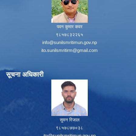
पवन कुमार कवर
९८५७८३२२६५
info@sunilsmritimun.gov.np
ito.sunilsmritirm@gmail.com
सूचना अधिकारी
सुमन रिजाल
९८५७८७७०३८
ito@sunilsmritimun.gov.np