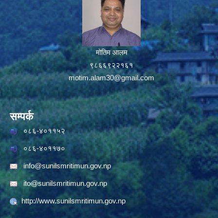
मोतिम आलम
९८६६९२२१६१
motim.alam30@gmail.com
सम्पर्क
०८६-४०११५२
०८६-४०११७०
info@sunilsmritimun.gov.np
ito@sunilsmritimun.gov.np
http://www.sunilsmritimun.gov.np