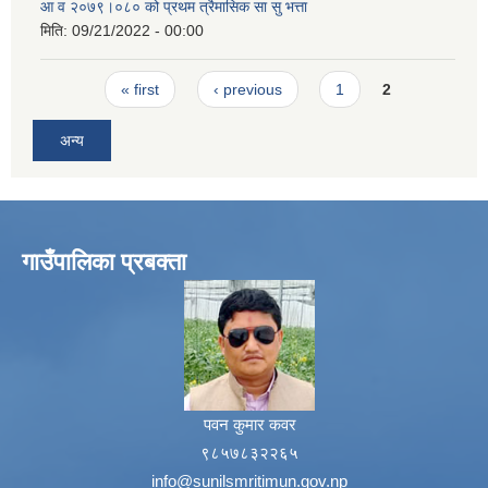
आ व २०७९।०८० को प्रथम त्रैमासिक सा सु भत्ता
मिति:
09/21/2022 - 00:00
Pages
« first
‹ previous
1
2
अन्य
गाउँपालिका प्रबक्ता
पवन कुमार कवर
९८५७८३२२६५
info@sunilsmritimun.gov.np