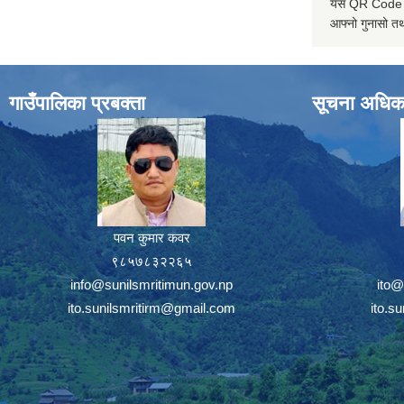
यस QR Code स्क
आफ्नो गुनासो तथ
गाउँपालिका प्रबक्ता
सूचना अधिक
पवन कुमार कवर
९८५७८३२२६५
info@sunilsmritimun.gov.np
ito@
ito.sunilsmritirm@gmail.com
ito.s