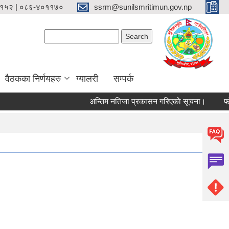
१५२ | ०८६-४०११७०
ssrm@sunilsmritimun.gov.np
Search form
Search
वैठकका निर्णयहरु
ग्यालरी
सम्पर्क
अन्तिम नतिजा प्रकासन गरिएकाे सूचना।
फोहोर