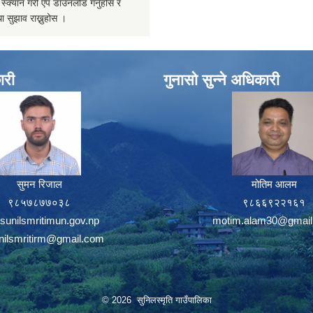
्यान गरी एप डाउनलोड गर्नुहोस र
ा सुझाव राख्नुहोस ।
ारी
गुनासो सुन्ने अधिकारी
सुमन रिजाल
मोतिम आलम
९८५७८७७०३८
९८६६९२२१६१
sunilsmritimun.gov.np
motim.alam30@gmail
unilsmritirm@gmail.com
© 2026 सुनिलस्मृति गाउँपालिका