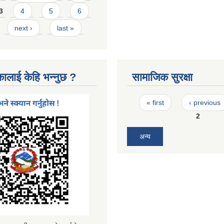
3
4
5
6
next ›
last »
कालाई केहि भन्नुछ ?
सामाजिक सुरक्षा
Pages
« first
‹ previous
2
अन्य