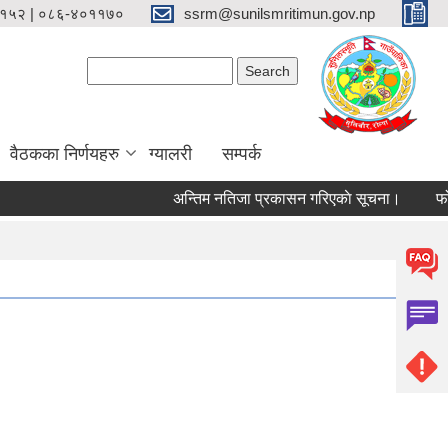
१५२ | ०८६-४०११७०
ssrm@sunilsmritimun.gov.np
Search form
Search
वैठकका निर्णयहरु
ग्यालरी
सम्पर्क
अन्तिम नतिजा प्रकासन गरिएकाे सूचना।
फोहोर 