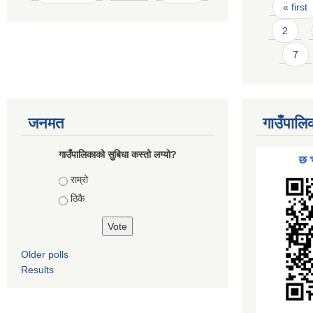
Pages
« first
2
7
जनमत
गाउँपालि
गाउँपालिकाको सुबिधा कस्तो लग्यो?
Choices
राम्रो
ठिकै
Older polls
Results