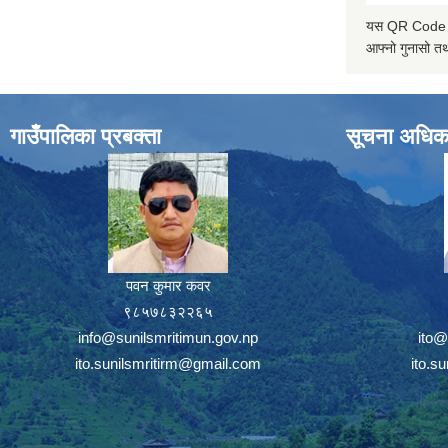
यस QR Code स्क
आफ्नो गुनासो तथ
गाउँपालिका प्रबक्ता
सूचना अधिक
पवन कुमार कवर
९८५७८३२२६५
info@sunilsmritimun.gov.np
ito@
ito.sunilsmritirm@gmail.com
ito.s