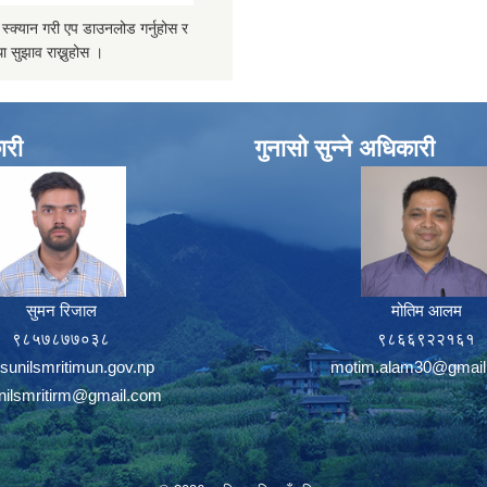
्यान गरी एप डाउनलोड गर्नुहोस र
ा सुझाव राख्नुहोस ।
ारी
गुनासो सुन्ने अधिकारी
सुमन रिजाल
मोतिम आलम
९८५७८७७०३८
९८६६९२२१६१
sunilsmritimun.gov.np
motim.alam30@gmail
unilsmritirm@gmail.com