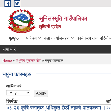
Skip to main content
सुनिलस्मृति गाउँपालिका
लुम्बिनी प्रदेश
गृहपृष्ठ
परिचय
वडा कार्यालयहरु
कार्यक्रम तथा परियो
समाचार
You are here
Home
»
विधुतीय शुसासन सेवा
» नमुना फारमहरु
नमुना फारमहरु
आर्थिक वर्ष
शिर्षक
आर्
०८.२६ कृषि स्‍नातक अधिकृत छैठौँ तहको पाठ्यक्रम ।
२०