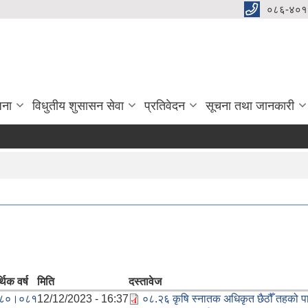
०८६-४०१
जना
विधुतीय शुसासन सेवा
प्रतिवेदन
सूचना तथा जानकारी
थिक वर्ष
मिति
दस्तावेज
८०।०८१
12/12/2023 - 16:37
०८.२६ कृषि स्‍नातक अधिकृत छैठौँ तहको प