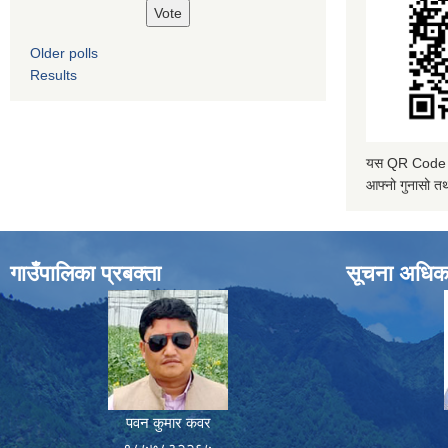
Older polls
Results
यस QR Code स्क
आफ्नो गुनासो तथ
गाउँपालिका प्रबक्ता
सूचना अधिक
पवन कुमार कवर