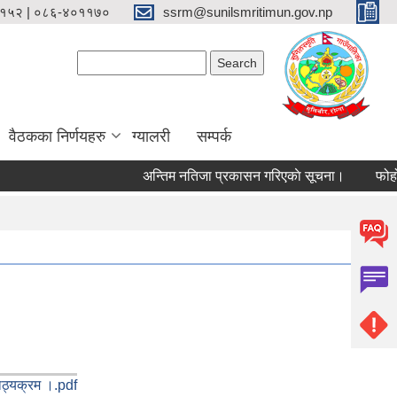
१५२ | ०८६-४०११७०
ssrm@sunilsmritimun.gov.np
Search form
Search
वैठकका निर्णयहरु
ग्यालरी
सम्पर्क
अन्तिम नतिजा प्रकासन गरिएकाे सूचना।
फोहोर मै
ाठ्यक्रम ।.pdf