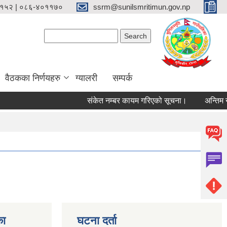
१५२ | ०८६-४०११७०
ssrm@sunilsmritimun.gov.np
Search form
Search
वैठकका निर्णयहरु
ग्यालरी
सम्पर्क
संकेत नम्बर कायम गरिएको सूचना।
अन्तिम नति
का
घटना दर्ता