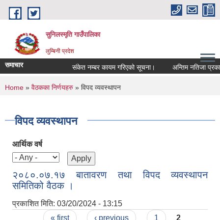
Skip to main content
सुनिलस्मृति गाउँपालिका
लुम्बिनी प्रदेश
समाचार
संकेत नम्बर कायम गरिएको सूचना।
अन्तिम नतिजा प्रकासन 
You are here
Home
»
वैठकका निर्णयहरु
» विपद व्यवस्थापन
विपद व्यवस्थापन
आर्थिक वर्ष
२०८०.०७.१७ बातावरण तथा विपद व्यवस्थापन
समितिको वैठक ।
प्रकाशित मिति:
03/20/2024 - 13:15
Pages
« first
‹ previous
1
2