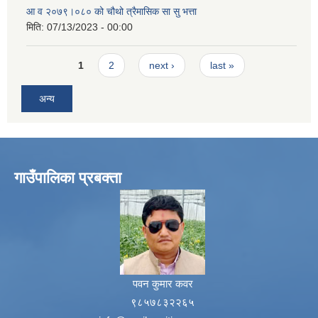
आ व २०७९।०८० को चौथो त्रैमासिक सा सु भत्ता
मिति:
07/13/2023 - 00:00
Pages
1
2
next ›
last »
अन्य
गाउँपालिका प्रबक्ता
पवन कुमार कवर
९८५७८३२२६५