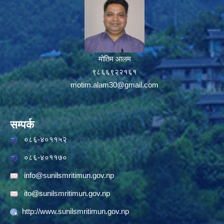
मोतिम आलम
९८६६९२२१६१
motim.alam30@gmail.com
सम्पर्क
०८६-४०११५२
०८६-४०११७०
info@sunilsmritimun.gov.np
ito@sunilsmritimun.gov.np
http://www.sunilsmritimun.gov.np