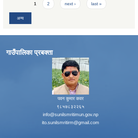
Pages
1
2
next ›
last »
अन्य
गाउँपालिका प्रबक्ता
पवन कुमार कवर
९८५७८३२२६५
info@sunilsmritimun.gov.np
ito.sunilsmritirm@gmail.com