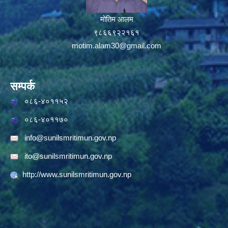
मोतिम आलम
९८६६९२२१६१
motim.alam30@gmail.com
सम्पर्क
०८६-४०११५२
०८६-४०११७०
info@sunilsmritimun.gov.np
ito@sunilsmritimun.gov.np
http://www.sunilsmritimun.gov.np