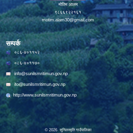
मोतिम आलम
९८६६९२२१६१
motim.alam30@gmail.com
सम्पर्क
०८६-४०११५२
०८६-४०११७०
info@sunilsmritimun.gov.np
ito@sunilsmritimun.gov.np
http://www.sunilsmritimun.gov.np
© 2026 सुनिलस्मृति गाउँपालिका