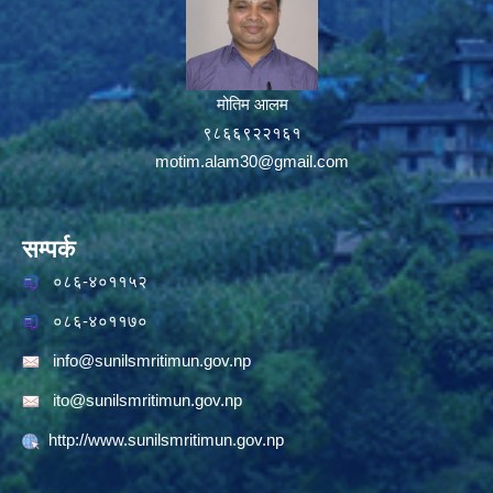
मोतिम आलम
९८६६९२२१६१
motim.alam30@gmail.com
सम्पर्क
०८६-४०११५२
०८६-४०११७०
info@sunilsmritimun.gov.np
ito@sunilsmritimun.gov.np
http://www.sunilsmritimun.gov.np