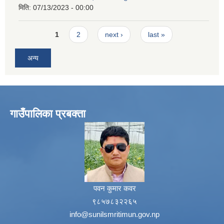
मिति:
07/13/2023 - 00:00
Pages
1
2
next ›
last »
अन्य
गाउँपालिका प्रबक्ता
पवन कुमार कवर
९८५७८३२२६५
info@sunilsmritimun.gov.np