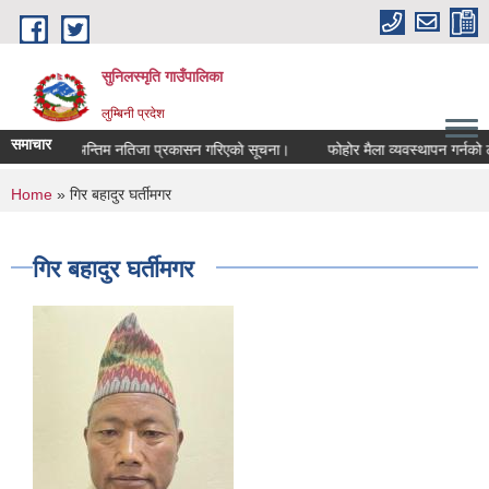
Skip to main content
सुनिलस्मृति गाउँपालिका
लुम्बिनी प्रदेश
समाचार
ा।
अन्तिम नतिजा प्रकासन गरिएकाे सूचना।
फोहोर मैला व्यवस्थापन गर्नको लाग
You are here
Home
» गिर बहादुर घर्तीमगर
गिर बहादुर घर्तीमगर