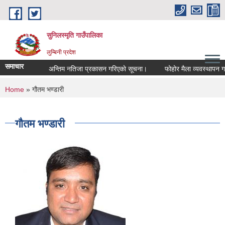
Skip to main content
सुनिलस्मृति गाउँपालिका
लुम्बिनी प्रदेश
समाचार
अन्तिम नतिजा प्रकासन गरिएकाे सूचना।
फोहोर मैला व्यवस्थापन गर्नक
You are here
Home
» गौतम भण्डारी
गौतम भण्डारी