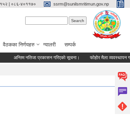
१५२ | ०८६-४०११७०
ssrm@sunilsmritimun.gov.np
Search form
Search
वैठकका निर्णयहरु
ग्यालरी
सम्पर्क
अन्तिम नतिजा प्रकासन गरिएकाे सूचना।
फोहोर मैला व्यवस्थापन गर्नक