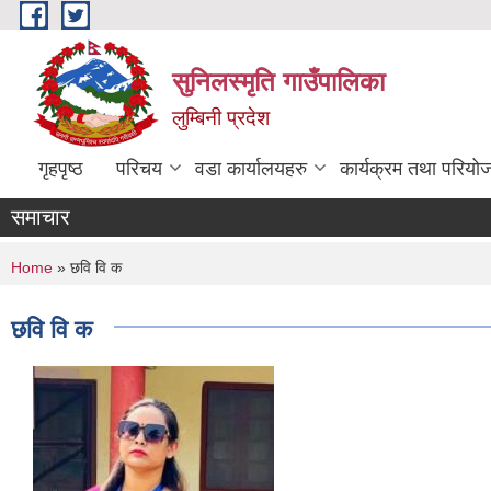
Skip to main content
सुनिलस्मृति गाउँपालिका
लुम्बिनी प्रदेश
गृहपृष्ठ
परिचय
वडा कार्यालयहरु
कार्यक्रम तथा परियो
समाचार
You are here
Home
» छवि वि क
छवि वि क